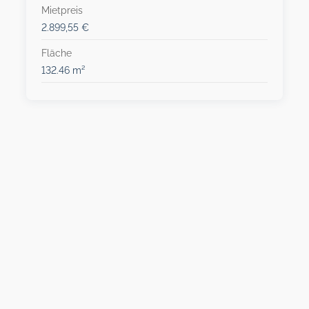
Mietpreis
2.899,55 €
Fläche
132.46 m²