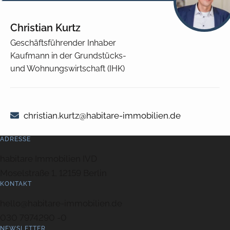
Christian Kurtz
Geschäftsführender Inhaber
Kaufmann in der Grundstücks-
und Wohnungswirtschaft (IHK)
christian.kurtz@habitare-immobilien.de
ADRESSE
habitare Immobilien IVD
Moselstraße 1, 12159 Berlin
KONTAKT
hello@habitare-immobilien.de
030 7974290 -0
NEWSLETTER