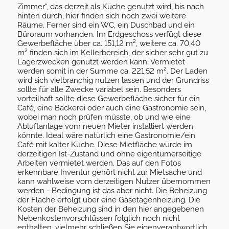
Zimmer", das derzeit als Küche genutzt wird, bis nach
hinten durch, hier finden sich noch zwei weitere
Räume. Ferner sind ein WC, ein Duschbad und ein
Büroraum vorhanden. Im Erdgeschoss verfügt diese
Gewerbefläche über ca. 151,12 m², weitere ca. 70,40
m² finden sich im Kellerbereich, der sicher sehr gut zu
Lagerzwecken genutzt werden kann. Vermietet
werden somit in der Summe ca. 221,52 m². Der Laden
wird sich vielbranchig nutzen lassen und der Grundriss
sollte für alle Zwecke variabel sein. Besonders
vorteilhaft sollte diese Gewerbefläche sicher für ein
Café, eine Bäckerei oder auch eine Gastronomie sein,
wobei man noch prüfen müsste, ob und wie eine
Abluftanlage vom neuen Mieter installiert werden
könnte. Ideal wäre natürlich eine Gastronomie/ein
Café mit kalter Küche. Diese Mietfläche würde im
derzeitigen Ist-Zustand und ohne eigentümerseitige
Arbeiten vermietet werden. Das auf den Fotos
erkennbare Inventur gehört nicht zur Mietsache und
kann wahlweise vom derzeitigen Nutzer übernommen
werden - Bedingung ist das aber nicht. Die Beheizung
der Fläche erfolgt über eine Gasetagenheizung. Die
Kosten der Beheizung sind in den hier angegebenen
Nebenkostenvorschlüssen folglich noch nicht
enthalten, vielmehr schließen Sie eigenverantwortlich