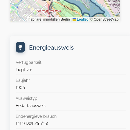
habitare Immobilien Berlin |
Leaflet
|
© OpenStreetMap
Energieausweis
Verfügbarkeit
Liegt vor
Baujahr
1905
Ausweistyp
Bedarfsausweis
Endenergieverbrauch
141.9 kWh/(m²*a)