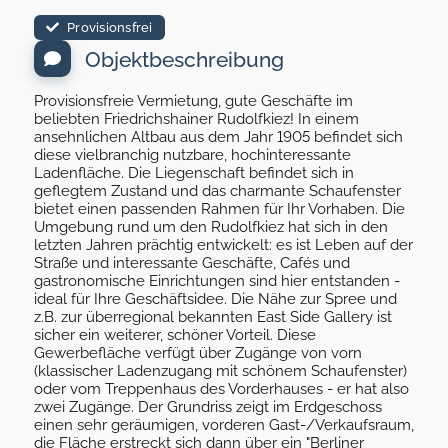
Provisionsfrei
Objektbeschreibung
Provisionsfreie Vermietung, gute Geschäfte im
beliebten Friedrichshainer Rudolfkiez! In einem
ansehnlichen Altbau aus dem Jahr 1905 befindet sich
diese vielbranchig nutzbare, hochinteressante
Ladenfläche. Die Liegenschaft befindet sich in
geflegtem Zustand und das charmante Schaufenster
bietet einen passenden Rahmen für Ihr Vorhaben. Die
Umgebung rund um den Rudolfkiez hat sich in den
letzten Jahren prächtig entwickelt: es ist Leben auf der
Straße und interessante Geschäfte, Cafés und
gastronomische Einrichtungen sind hier entstanden -
ideal für Ihre Geschäftsidee. Die Nähe zur Spree und
z.B. zur überregional bekannten East Side Gallery ist
sicher ein weiterer, schöner Vorteil. Diese
Gewerbefläche verfügt über Zugänge von vorn
(klassischer Ladenzugang mit schönem Schaufenster)
oder vom Treppenhaus des Vorderhauses - er hat also
zwei Zugänge. Der Grundriss zeigt im Erdgeschoss
einen sehr geräumigen, vorderen Gast-/Verkaufsraum,
die Fläche erstreckt sich dann über ein "Berliner