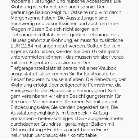
moderne Fliesungen und hübsche Accessoires. Die
Wohnung ist sehr hell und auch sonnig. Der
geräumige Balkon zeigt zur Ostseite und wird damit
Morgensonne haben. Die Ausstattungen sind
hochwertig und zukunftssicher, und auch um Ihren
Wagen müssen Sie sich nicht sorgen: ein
Tiefgaragenstellplatz in der großen Tiefgarage des
Hauses gehört zur Wohnung, er muss für zusätzliche
EUR 111,84 mit angemietet werden. Sollten Sie kein
eigenes Auto haben, werden Sie den TG-Stellplatz
untervermieten können - das müssen wir aber vorab
mit dem Eigentümer abstimmen. Der
Tiefgaragenstellplatz ist bereits mit einer Wallbox
ausgestattet ist: so können Sie Ihr Elektroauto bei
Bedarf bequem zuhause aufladen. Die Beheizung der
Wohnung erfolgt über zeitgerechte Fernwärme, die
Energiewerte des Hauses sind hervorragend. Sehr
gern vereinbaren wir einen Besichtigungstermin für
Ihre neue Mietwohnung. Kommen Sie mit uns auf
Entdeckungsreise, Sie werden begeistert sein! Die
Ausstattungshighlights im Überblick: + Aufzug
vorhanden + helles/sonniges 1.OG + ausgezeichneter,
durchdachter Grundriss + geräumiger Balkon mit
Ostausrichtung + Echtholzparkettböden Eiche
hell/natur, Landhausdiele + komfortable