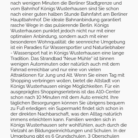
nach wenigen Minuten die Berliner Stadtgrenze und
vom Bahnhof Königs Wusterhausen sind Sie schon
nach einer guten halben Stunde Bahnfahrt am Berliner
Hauptbahnhof. Die ideale Bahnanbindung garantiert
rasche Wege in das pulsierende Berlin. Königs
Wusterhausen punktet jedoch nicht nur mit einer
optimalen Anbindung, sondern auch mit einer
besonderen Wohnqualität: die seenreiche Umgebung
ist ein Paradies für Wassersportler und Naturliebhaber
- Wassersport hat in Königs Wusterhausen eine lange
Tradition. Das Strandbad "Neue Mühle" ist binnen
wenigen Autominuten oder natürlich auch mit dem
Fahrrad erreichbar und nur eine von vielen
Attraktionen für Jung und Alt. Wenn Sie einen Tag mit
Shopping verbringen wollen, bietet die Altstadt von
Königs Wusterhausen einige Möglichkeiten. Für ein
ausgeprägtes Shoppingserlebnis ist das A10-Center
schon nach 10 Minuten mit dem Auto erreicht. Ihre
täglichen Besorgungen können Sie übrigens bequem
zu Fuß erledigen: ein Supermarkt findet sich schon in
der direkten Nachbarschaft, was den Alltag natürlich
immens erleichtern kann. Familien werden sich in
Königs Wusterhausen sehr wohlfühlen, auch durch die
Vielzahl an Bildungseinrichtungen und Schulen. In der
Umgebung gibt es 6 Grundschulen, 3 Oberschulen