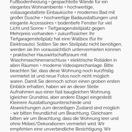
Fußbodenheizung + gespachtelte Wände für ein
elegantes Wohnambiente + hochwertige,
vollausgestattete Einbauküche + modernes Bad mit
großer Dusche + hochwertige Badausstattungen und
elegante Accessoires + bodentiefe Fenster für viel
Licht und Sonne + Tiefgaragenstellplatz gegen
Mehrpreis vorhanden + zukunftssicher: Ihr
Tiefgaragenstellplatz hat eine Wallbox (für Ihr
Elektroauto). Sollten Sie den Stellplatz nicht benötigen,
werden sie ihn voraussichtlich untervermieten können
+ praktischer Hauswirtschaftsraum mit
Waschmaschinenanschluss + elektrische Rolläden in
allen Räumen + moderne Videosprechanlage. Bitte
beachten Sie, dass diese Wohnung noch kurzfristig
vermietet ist und neue Fotos noch nicht möglich
waren. Damit Sie dennoch schon einen groben ersten
Einblick erhalten, haben wir an dieser Stelle
Aufnahmen aus einer fast baugleichen Wohnung
(gleicher Grundriss, aber andere Etage) eingestellt.
Kleinere Ausstattungsunterschiede und
Abweichungen zum derzeitigen Zustand sind möglich
- wir bitten freundlichst um Beachtung. Gleichsam
bitten wir um Beachtung, dass die Wohnung leer und
ohne Möbel/Dekorationen vermietet wird. Wir
empfehlen eine unverbindliche Besichtigung. Wir