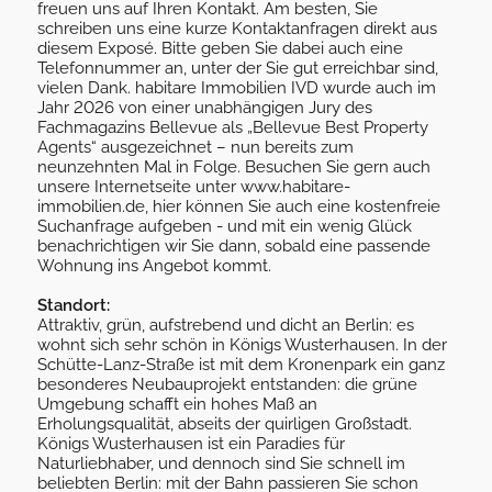
freuen uns auf Ihren Kontakt. Am besten, Sie
schreiben uns eine kurze Kontaktanfragen direkt aus
diesem Exposé. Bitte geben Sie dabei auch eine
Telefonnummer an, unter der Sie gut erreichbar sind,
vielen Dank. habitare Immobilien IVD wurde auch im
Jahr 2026 von einer unabhängigen Jury des
Fachmagazins Bellevue als „Bellevue Best Property
Agents“ ausgezeichnet – nun bereits zum
neunzehnten Mal in Folge. Besuchen Sie gern auch
unsere Internetseite unter www.habitare-
immobilien.de, hier können Sie auch eine kostenfreie
Suchanfrage aufgeben - und mit ein wenig Glück
benachrichtigen wir Sie dann, sobald eine passende
Wohnung ins Angebot kommt.
Standort:
Attraktiv, grün, aufstrebend und dicht an Berlin: es
wohnt sich sehr schön in Königs Wusterhausen. In der
Schütte-Lanz-Straße ist mit dem Kronenpark ein ganz
besonderes Neubauprojekt entstanden: die grüne
Umgebung schafft ein hohes Maß an
Erholungsqualität, abseits der quirligen Großstadt.
Königs Wusterhausen ist ein Paradies für
Naturliebhaber, und dennoch sind Sie schnell im
beliebten Berlin: mit der Bahn passieren Sie schon