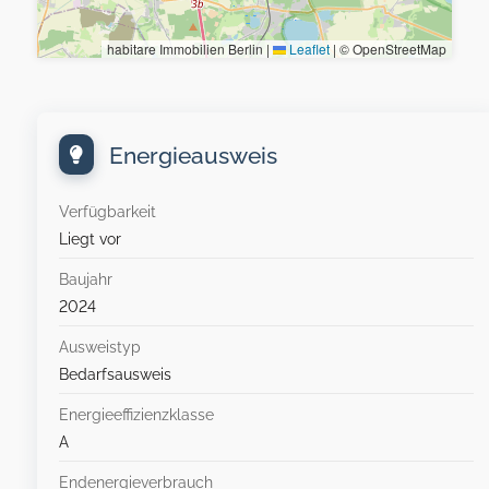
habitare Immobilien Berlin |
Leaflet
|
© OpenStreetMap
Energieausweis
Verfügbarkeit
Liegt vor
Baujahr
2024
Ausweistyp
Bedarfsausweis
Energieeffizienzklasse
A
Endenergieverbrauch