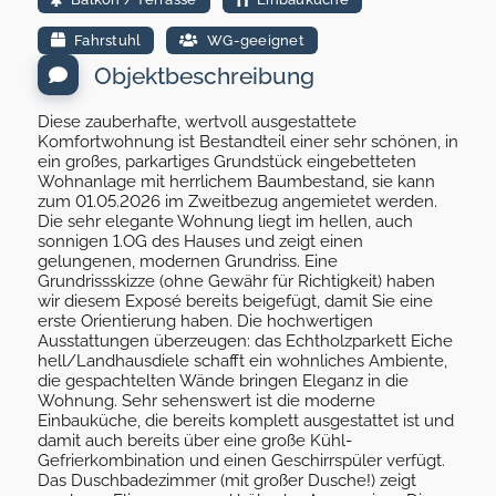
Fahrstuhl
WG-geeignet
Objektbeschreibung
Diese zauberhafte, wertvoll ausgestattete
Komfortwohnung ist Bestandteil einer sehr schönen, in
ein großes, parkartiges Grundstück eingebetteten
Wohnanlage mit herrlichem Baumbestand, sie kann
zum 01.05.2026 im Zweitbezug angemietet werden.
Die sehr elegante Wohnung liegt im hellen, auch
sonnigen 1.OG des Hauses und zeigt einen
gelungenen, modernen Grundriss. Eine
Grundrissskizze (ohne Gewähr für Richtigkeit) haben
wir diesem Exposé bereits beigefügt, damit Sie eine
erste Orientierung haben. Die hochwertigen
Ausstattungen überzeugen: das Echtholzparkett Eiche
hell/Landhausdiele schafft ein wohnliches Ambiente,
die gespachtelten Wände bringen Eleganz in die
Wohnung. Sehr sehenswert ist die moderne
Einbauküche, die bereits komplett ausgestattet ist und
damit auch bereits über eine große Kühl-
Gefrierkombination und einen Geschirrspüler verfügt.
Das Duschbadezimmer (mit großer Dusche!) zeigt