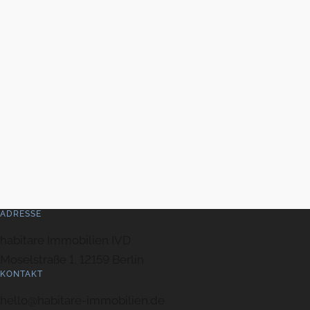
ADRESSE
habitare Immobilien IVD
Moselstraße 1, 12159 Berlin
KONTAKT
hello@habitare-immobilien.de