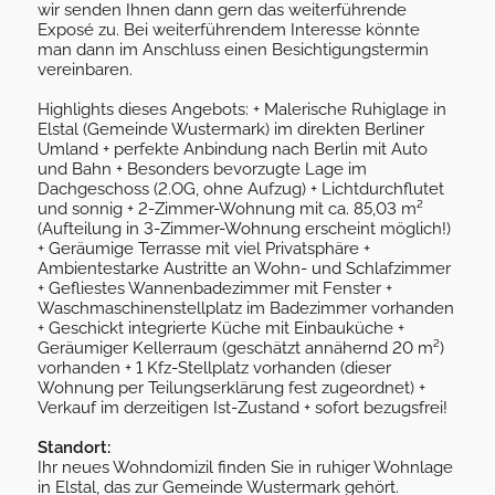
wir senden Ihnen dann gern das weiterführende
Exposé zu. Bei weiterführendem Interesse könnte
man dann im Anschluss einen Besichtigungstermin
vereinbaren.
Highlights dieses Angebots: + Malerische Ruhiglage in
Elstal (Gemeinde Wustermark) im direkten Berliner
Umland + perfekte Anbindung nach Berlin mit Auto
und Bahn + Besonders bevorzugte Lage im
Dachgeschoss (2.OG, ohne Aufzug) + Lichtdurchflutet
und sonnig + 2-Zimmer-Wohnung mit ca. 85,03 m²
(Aufteilung in 3-Zimmer-Wohnung erscheint möglich!)
+ Geräumige Terrasse mit viel Privatsphäre +
Ambientestarke Austritte an Wohn- und Schlafzimmer
+ Gefliestes Wannenbadezimmer mit Fenster +
Waschmaschinenstellplatz im Badezimmer vorhanden
+ Geschickt integrierte Küche mit Einbauküche +
Geräumiger Kellerraum (geschätzt annähernd 20 m²)
vorhanden + 1 Kfz-Stellplatz vorhanden (dieser
Wohnung per Teilungserklärung fest zugeordnet) +
Verkauf im derzeitigen Ist-Zustand + sofort bezugsfrei!
Standort:
Ihr neues Wohndomizil finden Sie in ruhiger Wohnlage
in Elstal, das zur Gemeinde Wustermark gehört.