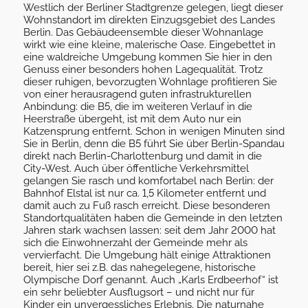
Westlich der Berliner Stadtgrenze gelegen, liegt dieser
Wohnstandort im direkten Einzugsgebiet des Landes
Berlin. Das Gebäudeensemble dieser Wohnanlage
wirkt wie eine kleine, malerische Oase. Eingebettet in
eine waldreiche Umgebung kommen Sie hier in den
Genuss einer besonders hohen Lagequalität. Trotz
dieser ruhigen, bevorzugten Wohnlage profitieren Sie
von einer herausragend guten infrastrukturellen
Anbindung: die B5, die im weiteren Verlauf in die
Heerstraße übergeht, ist mit dem Auto nur ein
Katzensprung entfernt. Schon in wenigen Minuten sind
Sie in Berlin, denn die B5 führt Sie über Berlin-Spandau
direkt nach Berlin-Charlottenburg und damit in die
City-West. Auch über öffentliche Verkehrsmittel
gelangen Sie rasch und komfortabel nach Berlin: der
Bahnhof Elstal ist nur ca. 1,5 Kilometer entfernt und
damit auch zu Fuß rasch erreicht. Diese besonderen
Standortqualitäten haben die Gemeinde in den letzten
Jahren stark wachsen lassen: seit dem Jahr 2000 hat
sich die Einwohnerzahl der Gemeinde mehr als
vervierfacht. Die Umgebung hält einige Attraktionen
bereit, hier sei z.B. das nahegelegene, historische
Olympische Dorf genannt. Auch „Karls Erdbeerhof“ ist
ein sehr beliebter Ausflugsort – und nicht nur für
Kinder ein unvergessliches Erlebnis. Die naturnahe