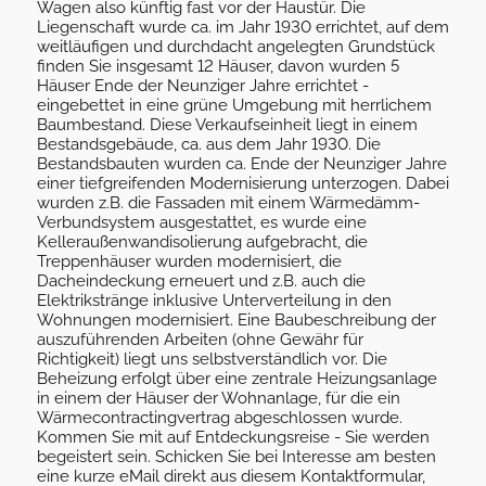
Wagen also künftig fast vor der Haustür. Die
Liegenschaft wurde ca. im Jahr 1930 errichtet, auf dem
weitläufigen und durchdacht angelegten Grundstück
finden Sie insgesamt 12 Häuser, davon wurden 5
Häuser Ende der Neunziger Jahre errichtet -
eingebettet in eine grüne Umgebung mit herrlichem
Baumbestand. Diese Verkaufseinheit liegt in einem
Bestandsgebäude, ca. aus dem Jahr 1930. Die
Bestandsbauten wurden ca. Ende der Neunziger Jahre
einer tiefgreifenden Modernisierung unterzogen. Dabei
wurden z.B. die Fassaden mit einem Wärmedämm-
Verbundsystem ausgestattet, es wurde eine
Kelleraußenwandisolierung aufgebracht, die
Treppenhäuser wurden modernisiert, die
Dacheindeckung erneuert und z.B. auch die
Elektrikstränge inklusive Unterverteilung in den
Wohnungen modernisiert. Eine Baubeschreibung der
auszuführenden Arbeiten (ohne Gewähr für
Richtigkeit) liegt uns selbstverständlich vor. Die
Beheizung erfolgt über eine zentrale Heizungsanlage
in einem der Häuser der Wohnanlage, für die ein
Wärmecontractingvertrag abgeschlossen wurde.
Kommen Sie mit auf Entdeckungsreise - Sie werden
begeistert sein. Schicken Sie bei Interesse am besten
eine kurze eMail direkt aus diesem Kontaktformular,