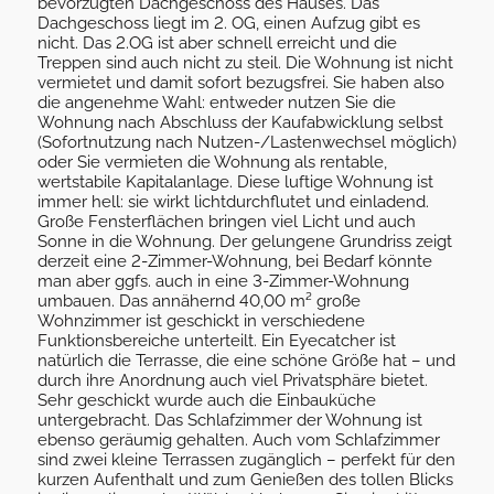
bevorzugten Dachgeschoss des Hauses. Das
Dachgeschoss liegt im 2. OG, einen Aufzug gibt es
nicht. Das 2.OG ist aber schnell erreicht und die
Treppen sind auch nicht zu steil. Die Wohnung ist nicht
vermietet und damit sofort bezugsfrei. Sie haben also
die angenehme Wahl: entweder nutzen Sie die
Wohnung nach Abschluss der Kaufabwicklung selbst
(Sofortnutzung nach Nutzen-/Lastenwechsel möglich)
oder Sie vermieten die Wohnung als rentable,
wertstabile Kapitalanlage. Diese luftige Wohnung ist
immer hell: sie wirkt lichtdurchflutet und einladend.
Große Fensterflächen bringen viel Licht und auch
Sonne in die Wohnung. Der gelungene Grundriss zeigt
derzeit eine 2-Zimmer-Wohnung, bei Bedarf könnte
man aber ggfs. auch in eine 3-Zimmer-Wohnung
umbauen. Das annähernd 40,00 m² große
Wohnzimmer ist geschickt in verschiedene
Funktionsbereiche unterteilt. Ein Eyecatcher ist
natürlich die Terrasse, die eine schöne Größe hat – und
durch ihre Anordnung auch viel Privatsphäre bietet.
Sehr geschickt wurde auch die Einbauküche
untergebracht. Das Schlafzimmer der Wohnung ist
ebenso geräumig gehalten. Auch vom Schlafzimmer
sind zwei kleine Terrassen zugänglich – perfekt für den
kurzen Aufenthalt und zum Genießen des tollen Blicks