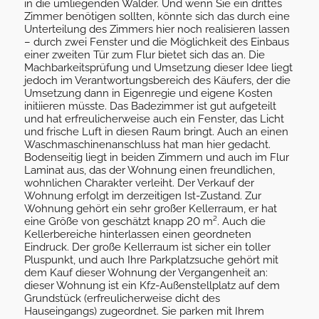
in die umliegenden Wälder. Und wenn Sie ein drittes
Zimmer benötigen sollten, könnte sich das durch eine
Unterteilung des Zimmers hier noch realisieren lassen
– durch zwei Fenster und die Möglichkeit des Einbaus
einer zweiten Tür zum Flur bietet sich das an. Die
Machbarkeitsprüfung und Umsetzung dieser Idee liegt
jedoch im Verantwortungsbereich des Käufers, der die
Umsetzung dann in Eigenregie und eigene Kosten
initiieren müsste. Das Badezimmer ist gut aufgeteilt
und hat erfreulicherweise auch ein Fenster, das Licht
und frische Luft in diesen Raum bringt. Auch an einen
Waschmaschinenanschluss hat man hier gedacht.
Bodenseitig liegt in beiden Zimmern und auch im Flur
Laminat aus, das der Wohnung einen freundlichen,
wohnlichen Charakter verleiht. Der Verkauf der
Wohnung erfolgt im derzeitigen Ist-Zustand. Zur
Wohnung gehört ein sehr großer Kellerraum, er hat
eine Größe von geschätzt knapp 20 m². Auch die
Kellerbereiche hinterlassen einen geordneten
Eindruck. Der große Kellerraum ist sicher ein toller
Pluspunkt, und auch Ihre Parkplatzsuche gehört mit
dem Kauf dieser Wohnung der Vergangenheit an:
dieser Wohnung ist ein Kfz-Außenstellplatz auf dem
Grundstück (erfreulicherweise dicht des
Hauseingangs) zugeordnet. Sie parken mit Ihrem