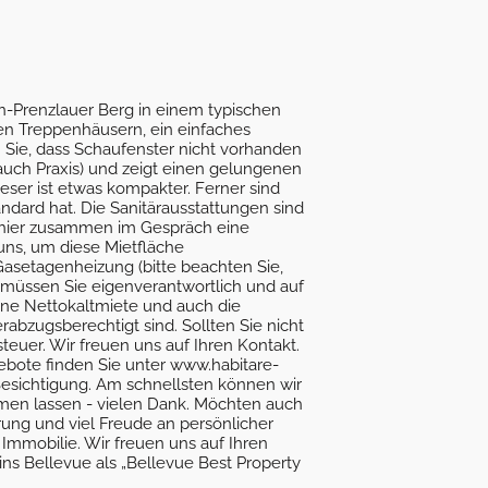
in-Prenzlauer Berg in einem typischen
den Treppenhäusern, ein einfaches
 Sie, dass Schaufenster nicht vorhanden
 auch Praxis) und zeigt einen gelungenen
ieser ist etwas kompakter. Ferner sind
ndard hat. Die Sanitärausstattungen sind
en hier zusammen im Gespräch eine
 uns, um diese Mietfläche
Gasetagenheizung (bitte beachten Sie,
 müssen Sie eigenverantwortlich und auf
ene Nettokaltmiete und auch die
rabzugsberechtigt sind. Sollten Sie nicht
steuer. Wir freuen uns auf Ihren Kontakt.
ebote finden Sie unter www.habitare-
Besichtigung. Am schnellsten können wir
mmen lassen - vielen Dank. Möchten auch
ung und viel Freude an persönlicher
r Immobilie. Wir freuen uns auf Ihren
s Bellevue als „Bellevue Best Property