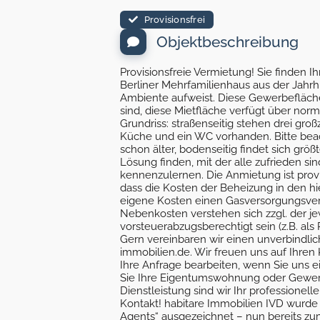
Provisionsfrei
Objektbeschreibung
Provisionsfreie Vermietung! Sie finden 
Berliner Mehrfamilienhaus aus der Jahrh
Ambiente aufweist. Diese Gewerbefläche
sind, diese Mietfläche verfügt über norm
Grundriss: straßenseitig stehen drei gro
Küche und ein WC vorhanden. Bitte beach
schon älter, bodenseitig findet sich gr
Lösung finden, mit der alle zufrieden sin
kennenzulernen. Die Anmietung ist provi
dass die Kosten der Beheizung in den h
eigene Kosten einen Gasversorgungsvert
Nebenkosten verstehen sich zzgl. der jew
vorsteuerabzugsberechtigt sein (z.B. als
Gern vereinbaren wir einen unverbindli
immobilien.de. Wir freuen uns auf Ihre
Ihre Anfrage bearbeiten, wenn Sie uns 
Sie Ihre Eigentumswohnung oder Gewerbe
Dienstleistung sind wir Ihr professionell
Kontakt! habitare Immobilien IVD wurde
Agents“ ausgezeichnet – nun bereits zu