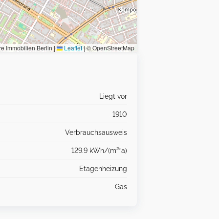
re Immobilien Berlin |
Leaflet
|
© OpenStreetMap
Liegt vor
1910
Verbrauchsausweis
129.9 kWh/(m²*a)
Etagenheizung
Gas