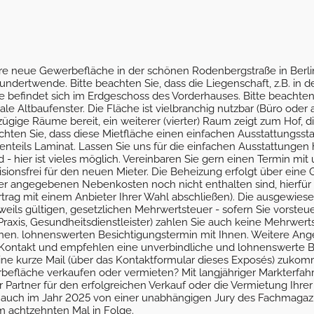
Ihre neue Gewerbefläche in der schönen Rodenbergstraße in Berl
undertwende. Bitte beachten Sie, dass die Liegenschaft, z.B. in 
 befindet sich im Erdgeschoss des Vorderhauses. Bitte beachten
ale Altbaufenster. Die Fläche ist vielbranchig nutzbar (Büro oder
ßzügige Räume bereit, ein weiterer (vierter) Raum zeigt zum Hof, d
ten Sie, dass diese Mietfläche einen einfachen Ausstattungssta
ößtenteils Laminat. Lassen Sie uns für die einfachen Ausstattung
d - hier ist vieles möglich. Vereinbaren Sie gern einen Termin mit
sionsfrei für den neuen Mieter. Die Beheizung erfolgt über eine 
ier angegebenen Nebenkosten noch nicht enthalten sind, hierfür
rag mit einem Anbieter Ihrer Wahl abschließen). Die ausgewies
eils gültigen, gesetzlichen Mehrwertsteuer - sofern Sie vorsteue
 Praxis, Gesundheitsdienstleister) zahlen Sie auch keine Mehrwert
chen. lohnenswerten Besichtigungstermin mit Ihnen. Weitere Ang
n Kontakt und empfehlen eine unverbindliche und lohnenswerte 
eine kurze Mail (über das Kontaktformular dieses Exposés) zuko
fläche verkaufen oder vermieten? Mit langjähriger Markterfahr
er Partner für den erfolgreichen Verkauf oder die Vermietung Ihre
 auch im Jahr 2025 von einer unabhängigen Jury des Fachmagazin
m achtzehnten Mal in Folge.