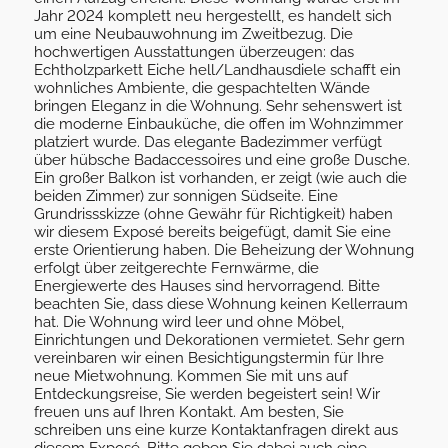
Jahr 2024 komplett neu hergestellt, es handelt sich
um eine Neubauwohnung im Zweitbezug. Die
hochwertigen Ausstattungen überzeugen: das
Echtholzparkett Eiche hell/Landhausdiele schafft ein
wohnliches Ambiente, die gespachtelten Wände
bringen Eleganz in die Wohnung. Sehr sehenswert ist
die moderne Einbauküche, die offen im Wohnzimmer
platziert wurde. Das elegante Badezimmer verfügt
über hübsche Badaccessoires und eine große Dusche.
Ein großer Balkon ist vorhanden, er zeigt (wie auch die
beiden Zimmer) zur sonnigen Südseite. Eine
Grundrissskizze (ohne Gewähr für Richtigkeit) haben
wir diesem Exposé bereits beigefügt, damit Sie eine
erste Orientierung haben. Die Beheizung der Wohnung
erfolgt über zeitgerechte Fernwärme, die
Energiewerte des Hauses sind hervorragend. Bitte
beachten Sie, dass diese Wohnung keinen Kellerraum
hat. Die Wohnung wird leer und ohne Möbel,
Einrichtungen und Dekorationen vermietet. Sehr gern
vereinbaren wir einen Besichtigungstermin für Ihre
neue Mietwohnung. Kommen Sie mit uns auf
Entdeckungsreise, Sie werden begeistert sein! Wir
freuen uns auf Ihren Kontakt. Am besten, Sie
schreiben uns eine kurze Kontaktanfragen direkt aus
diesem Exposé. Bitte geben Sie dabei auch eine