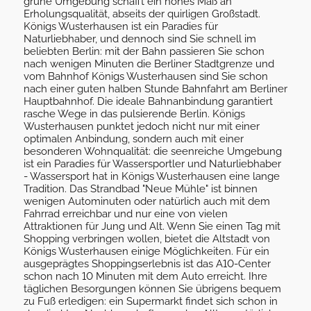
grüne Umgebung schafft ein hohes Maß an
Erholungsqualität, abseits der quirligen Großstadt.
Königs Wusterhausen ist ein Paradies für
Naturliebhaber, und dennoch sind Sie schnell im
beliebten Berlin: mit der Bahn passieren Sie schon
nach wenigen Minuten die Berliner Stadtgrenze und
vom Bahnhof Königs Wusterhausen sind Sie schon
nach einer guten halben Stunde Bahnfahrt am Berliner
Hauptbahnhof. Die ideale Bahnanbindung garantiert
rasche Wege in das pulsierende Berlin. Königs
Wusterhausen punktet jedoch nicht nur mit einer
optimalen Anbindung, sondern auch mit einer
besonderen Wohnqualität: die seenreiche Umgebung
ist ein Paradies für Wassersportler und Naturliebhaber
- Wassersport hat in Königs Wusterhausen eine lange
Tradition. Das Strandbad "Neue Mühle" ist binnen
wenigen Autominuten oder natürlich auch mit dem
Fahrrad erreichbar und nur eine von vielen
Attraktionen für Jung und Alt. Wenn Sie einen Tag mit
Shopping verbringen wollen, bietet die Altstadt von
Königs Wusterhausen einige Möglichkeiten. Für ein
ausgeprägtes Shoppingserlebnis ist das A10-Center
schon nach 10 Minuten mit dem Auto erreicht. Ihre
täglichen Besorgungen können Sie übrigens bequem
zu Fuß erledigen: ein Supermarkt findet sich schon in